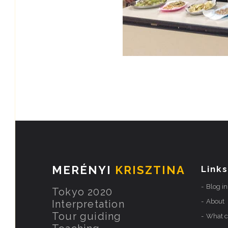
MERÉNYI
KRISZTINA
Links
Blog i
Tokyo 2020
About
Interpretation
Tour guiding
What ca