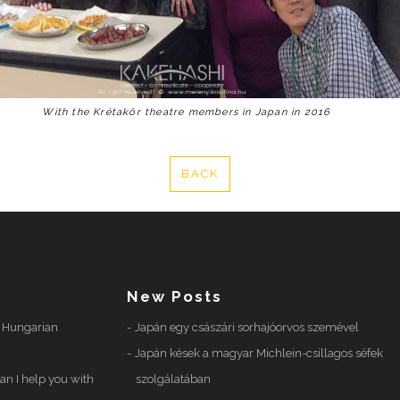
With the Krétakör theatre members in Japan in 2016
BACK
New Posts
n Hungarian
Japán egy császári sorhajóorvos szemével
Japán kések a magyar Michlein-csillagos séfek
n I help you with
szolgálatában